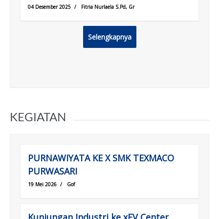
04 Desember 2025
/
Fitria Nurlaela S.Pd, Gr
Selengkapnya
KEGIATAN
PURNAWIYATA KE X SMK TEXMACO
PURWASARI
19 Mei 2026
/
Gof
Kunjungan Industri ke xEV Center