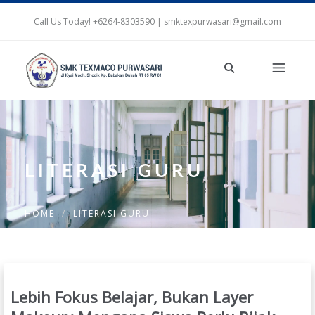
Call Us Today! +6264-8303590 | smktexpurwasari@gmail.com
LITERASI GURU
HOME
LITERASI GURU
Lebih Fokus Belajar, Bukan Layer