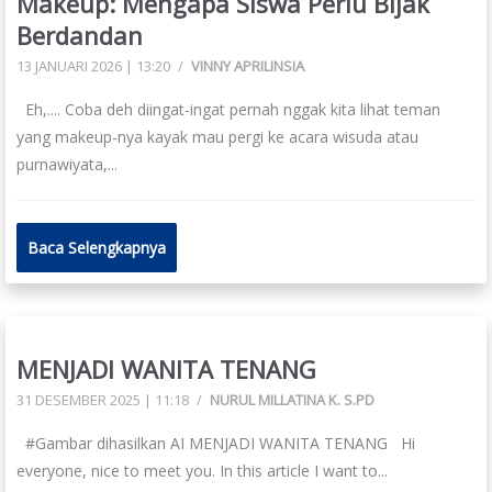
Makeup: Mengapa Siswa Perlu Bijak
Berdandan
13 JANUARI 2026 | 13:20
/
VINNY APRILINSIA
Eh,.... Coba deh diingat-ingat pernah nggak kita lihat teman
yang makeup-nya kayak mau pergi ke acara wisuda atau
purnawiyata,...
Baca Selengkapnya
MENJADI WANITA TENANG
31 DESEMBER 2025 | 11:18
/
NURUL MILLATINA K. S.PD
#Gambar dihasilkan AI MENJADI WANITA TENANG Hi
everyone, nice to meet you. In this article I want to...