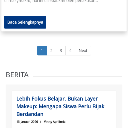
di masyarakat, hal ini disebabkan oleh perlakukan...
Baca Selengkapnya
(current)
1
2
3
4
Next
BERITA
Lebih Fokus Belajar, Bukan Layer
Makeup: Mengapa Siswa Perlu Bijak
Berdandan
13 Januari 2026
/
Vinny Aprilinsia