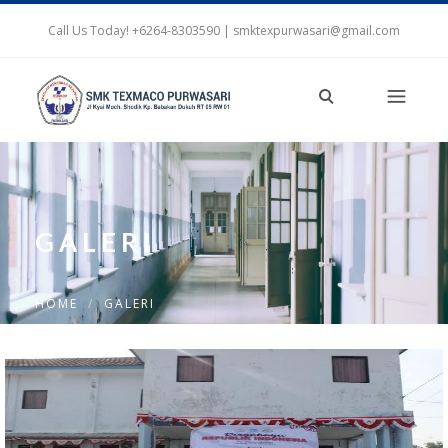
Call Us Today! +6264-8303590 | smktexpurwasari@gmail.com
GALERI
HOME
GALERI