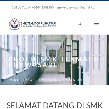
Call Us Today! +6264-8303590 | smktexpurwasari@gmail.com
PROFIL SMK TEXMACO
PURWASARI
HOME
PROFIL SMK TEXMACO PURWASARI
SELAMAT DATANG DI SMK