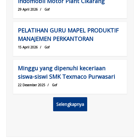
Indomobil Motor Plant Cikarang
29 April 2026
/
Gof
PELATIHAN GURU MAPEL PRODUKTIF
MANAJEMEN PERKANTORAN
15 April 2026
/
Gof
Minggu yang dipenuhi keceriaan
siswa-siswi SMK Texmaco Purwasari
22 Desember 2025
/
Gof
Selengkapnya