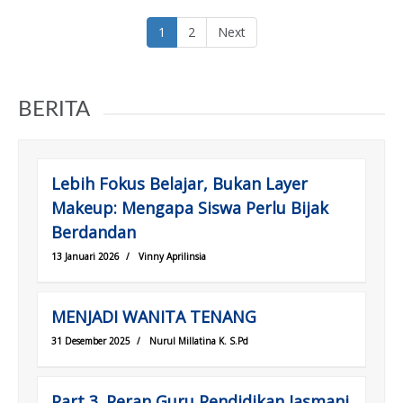
(current)
1
2
Next
BERITA
Lebih Fokus Belajar, Bukan Layer
Makeup: Mengapa Siswa Perlu Bijak
Berdandan
13 Januari 2026
/
Vinny Aprilinsia
MENJADI WANITA TENANG
31 Desember 2025
/
Nurul Millatina K. S.Pd
Part 3. Peran Guru Pendidikan Jasmani