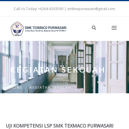
Call Us Today! +6264-8303590 | smktexpurwasari@gmail.com
KEGIATAN SEKOLAH
HOME
KEGIATAN SEKOLAH
UJI KOMPETENSI LSP SMK TEXMACO PURWASARI