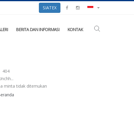
SIATEX
LERI
BERITA DAN INFORMASI
KONTAK
404
Unchh...
a minta tidak ditemukan
Beranda